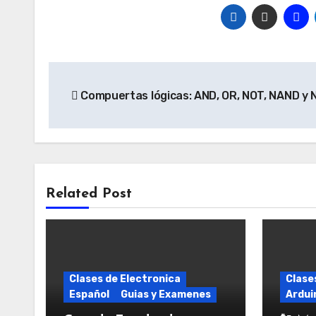
Navegación
Compuertas lógicas: AND, OR, NOT, NAND y 
de
entradas
Related Post
Clases de Electronica
Clase
Español
Guias y Examenes
Ardui