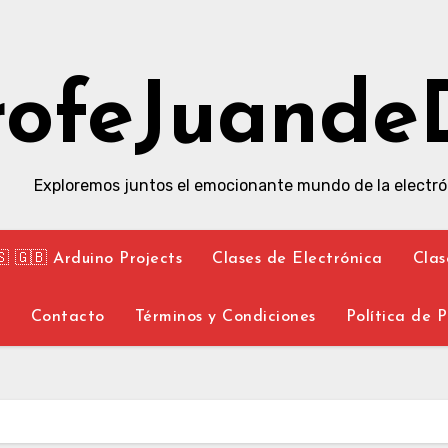
rofeJuande
Exploremos juntos el emocionante mundo de la electró
🇸 🇬🇧 Arduino Projects
Clases de Electrónica
Clas
y
Contacto
Términos y Condiciones
Política de 