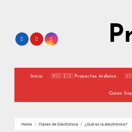
Skip
to
content
P
Inicio
🇲🇽 🇪🇸 Proyectos Arduino
🇺
Quien So
Home
Clases de Electronica
¿Qué es la electrónica?