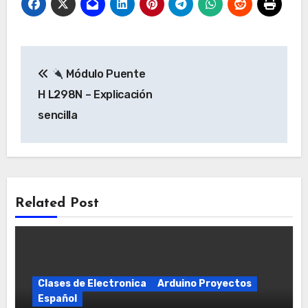
Navegación
Módulo Puente
de
H L298N – Explicación
entradas
sencilla
Related Post
Clases de Electronica
Arduino Proyectos
Español