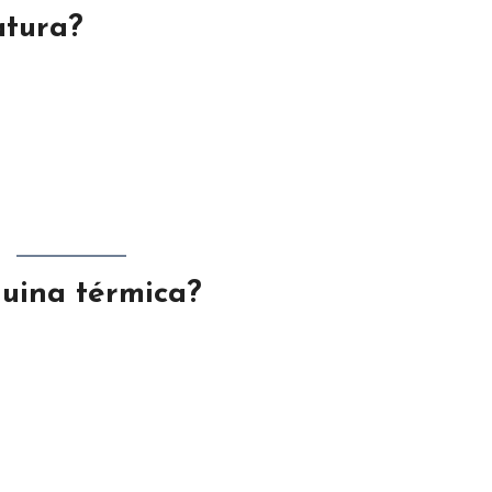
atura?
uina térmica?