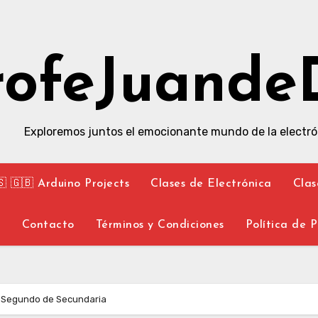
rofeJuande
Exploremos juntos el emocionante mundo de la electró
🇸 🇬🇧 Arduino Projects
Clases de Electrónica
Clas
y
Contacto
Términos y Condiciones
Política de 
2- Segundo de Secundaria