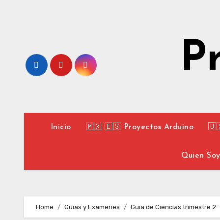
Skip
to
content
P
Inicio
🇲🇽 🇪🇸 Proyectos Arduino
🇺
Quien So
Home
Guias y Examenes
Guia de Ciencias trimestre 