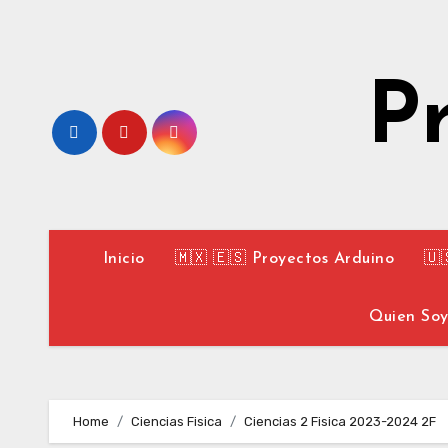
Skip
to
content
P
Inicio
🇲🇽 🇪🇸 Proyectos Arduino
🇺
Quien So
Home
Ciencias Fisica
Ciencias 2 Fisica 2023-2024 2F