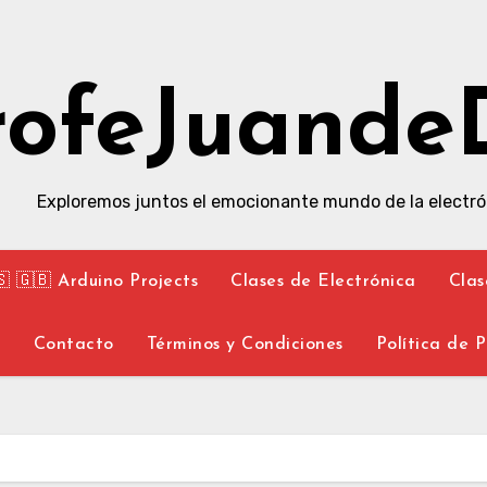
rofeJuande
Exploremos juntos el emocionante mundo de la electró
🇸 🇬🇧 Arduino Projects
Clases de Electrónica
Clas
y
Contacto
Términos y Condiciones
Política de 